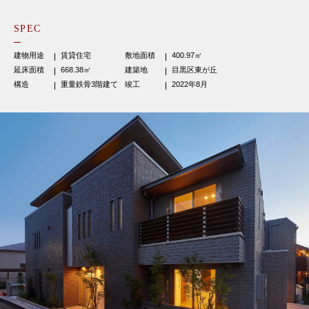
SPEC
建物用途
賃貸住宅
敷地面積
400.97㎡
延床面積
668.38㎡
建築地
目黒区東が丘
構造
重量鉄骨3階建て
竣工
2022年8月