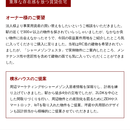
重厚な存在感を放つ賃貸住宅
オーナー様のご要望
法人様より事業用資産の買い替えをしたいというご相談をいただきました。
駅の近くで300㎡以上の物件を探されていらっしゃいましたが、なかなか良
い物件に出会えなかったそうで、今回の収益案件用地をご紹介したところ気
に入ってくださりご購入に至りました。当初はRC造の建物を希望されてい
ましたが、「シャーメゾンフェスタ」で実例物件にご案内したところ、メン
テナンス性や意匠性を含めて建物の面でも気に入っていただくことができま
した。
積水ハウスのご提案
周辺マーケティングやシャーメゾン入居者情報を深堀りし、計画を練
り上げていきました。駅から徒歩4分の立地でしたが、2LDKを中心と
した間取りづくりを行い、周辺物件との差別化を図るためにZEHやス
マートロック、IoTを取り入れた物件をご提案。坪庭や共用部のデザイ
ンも設計担当から積極的にご提案させていただきました。