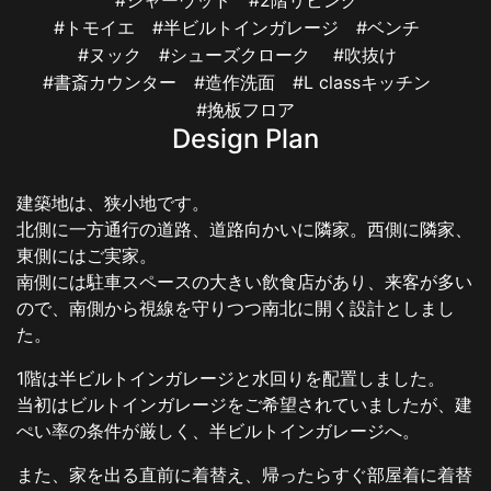
#シャーウッド
#2階リビング
#トモイエ
#半ビルトインガレージ
#ベンチ
#ヌック
#シューズクローク
#吹抜け
#書斎カウンター
#造作洗面
#L classキッチン
#挽板フロア
Design Plan
建築地は、狭小地です。
北側に一方通行の道路、道路向かいに隣家。西側に隣家、
東側にはご実家。
南側には駐車スペースの大きい飲食店があり、来客が多い
ので、南側から視線を守りつつ南北に開く設計としまし
た。
1階は半ビルトインガレージと水回りを配置しました。
当初はビルトインガレージをご希望されていましたが、建
ぺい率の条件が厳しく、半ビルトインガレージへ。
また、家を出る直前に着替え、帰ったらすぐ部屋着に着替