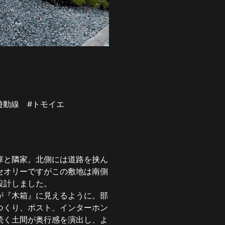
遊動線
#トモイエ
段
庫と隣家。北側には道路を挟ん
セオリーですがこの敷地は南側
設計しました。
が『木箱』に見えるように。部
つくり、ポスト、インターホン
続く土間が奥行感を演出し、よ