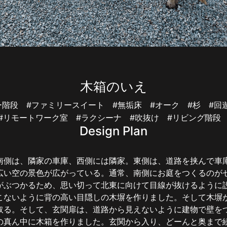
木箱のいえ
ルー階段
#ファミリースイート
#無垢床
#オーク
#杉
#回
#リモートワーク室
#ラクシーナ
#吹抜け
#リビング階
Design Plan
南側は、隣家の車庫、西側には隣家。東側は、道路を挟んで車
広い空の景色が広がっている。通常、南側にお庭をつくるのが
がぶつかるため、思い切って北東に向けて目線が抜けるように
こないように背の高い目隠しの木塀を作りました。そして木塀
取る。そして、玄関扉は、道路から見えないように建物で壁を
の真ん中に木箱を作りました。玄関から入り、どーんと奥まで