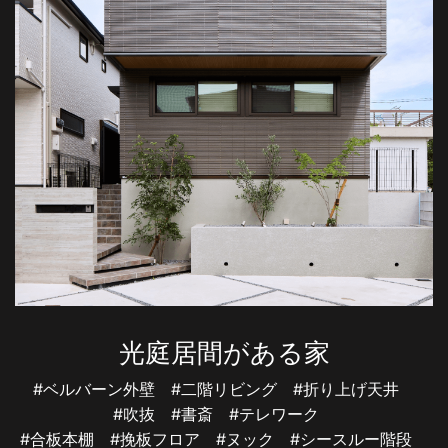
光庭居間がある家
#ベルバーン外壁
#二階リビング
#折り上げ天井
#吹抜
#書斎
#テレワーク
#合板本棚
#挽板フロア
#ヌック
#シースルー階段