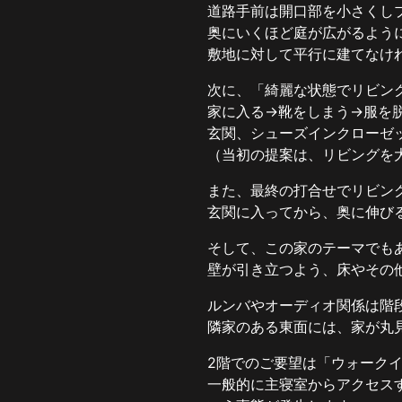
道路手前は開口部を小さくし
奥にいくほど庭が広がるよう
敷地に対して平行に建てなけ
次に、「綺麗な状態でリビン
家に入る→靴をしまう→服を
玄関、シューズインクローゼ
（当初の提案は、リビングを
また、最終の打合せでリビン
玄関に入ってから、奥に伸び
そして、この家のテーマでも
壁が引き立つよう、床やその
ルンバやオーディオ関係は階
隣家のある東面には、家が丸
2階でのご要望は「ウォーク
一般的に主寝室からアクセス