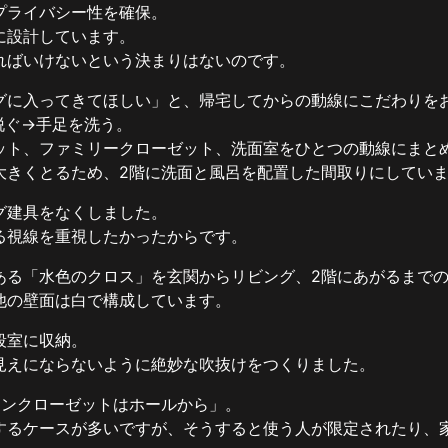
プライバシー性を確保。
に設計しています。
ればいけないという決まりはないのです。
グに入ってきてほしい」と、帰宅してからの動線にこだわりを
脱ぐ→手足を洗う。
ット、ファミリークローゼット、洗面室をひとつの動線にまと
大きくとるため、2階に洗面と風呂を配置した間取りにしてい
グ建具をなくしました。
る視線を重視したかったからです。
ある「水色のクロス」を玄関からリビング、2階にあがるまで
他の壁面は白で構成しています。
段室に収納。
見えにならないように絶妙な吹抜けをつくりました。
インクローゼットはホールから」。
するケースが多いですが、そうすると使う人が限定されたり、