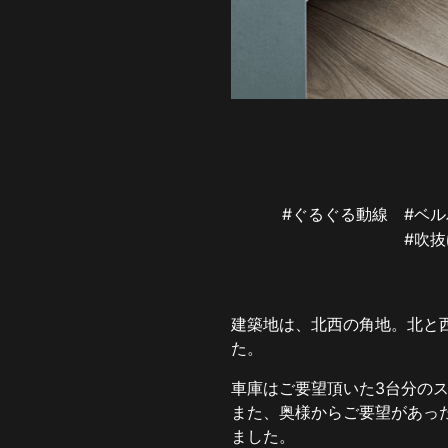
#ぐるぐる動線
#ベ
#吹
建築地は、北西の角地。北と
た。
車庫はご要望頂いた3台分の
また、奥様からご要望があっ
ました。