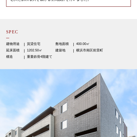
SPEC
建物用途
賃貸住宅
敷地面積
400.00㎡
延床面積
1202.50㎡
建築地
横浜市南区前里町
構造
重量鉄骨4階建て