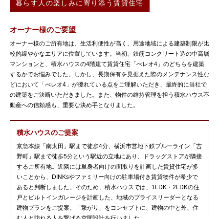
暮らす人の楽しみに寄り添う賃貸住宅
オーナー様のご要望
オーナー様のご所有地は、生活利便性が高く、用途地域による建築制限が比
較的緩やかなエリアに位置しています。当初、鉄筋コンクリート造の中高層
マンションと、積水ハウスの4階建て賃貸住宅「べレオ4」のどちらを建築
するかでお悩みでした。しかし、長期保有を見据えた際のメンテナンス性な
どにおいて「べレオ4」が優れている点をご理解いただき、最終的に当社で
の建築をご決断いただきました。また、物件の維持管理を担う積水ハウス不
動産への信頼感も、重要な決め手となりました。
積水ハウスのご提案
京急本線「南太田」駅まで徒歩4分、横浜市営地下鉄ブルーライン「吉
野町」駅まで徒歩5分という駅近の立地にあり、ドラッグストアが隣接
するご所有地。近隣には単身者向けの間取りを計画した賃貸住宅が多
いことから、DINKsやファミリー向けの駐車場付き賃貸物件が希少で
あると判断しました。そのため、積水ハウスでは、1LDK・2LDKの住
戸とビルトインガレージを計画した、地域のプライスリーダーとなる
建物プランをご提案。「繋がり」をコンセプトに、建物の中と外、住
む人と訪れる人を繋げる空間設計を行いました。