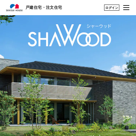
戸建住宅・注文住宅
戸建住宅・注文住宅
ログイン
はじめての家づくり
構法・性能を知る TOP
展示場・土地をさが
構法（木造・鉄骨）を知る
す
建築実例・アイデア
鉄骨（1・2階建て）
を見つける
構法・性能を知る
鉄骨（3・4階建て）
永く住むためのサポ
シャーウッド（木造1~3階建
ート
て）
My STAGE
性能を知る
life knit design
住まいの性能評価制度