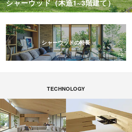
シャーウッド（木造1~3階建て）
カタログ・動画ライ
安心・安全に暮らす
ブラリー
環境と共生する
シャーウッドの特長
お問い合わせ
ご相談
TECHNOLOGY