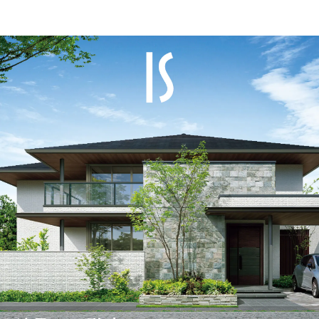
戸建住宅・注文住宅
戸建住宅・注文住宅
ログイン
はじめての家づくり
構法・性能を知る TOP
展示場・土地をさが
構法（木造・鉄骨）を知る
す
建築実例・アイデア
鉄骨（1・2階建て）
を見つける
構法・性能を知る
鉄骨（3・4階建て）
永く住むためのサポ
シャーウッド（木造1~3階建
ート
て）
My STAGE
性能を知る
life knit design
住まいの性能評価制度