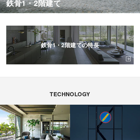
鉄骨1・2階建て
カタログ・動画ライ
安心・安全に暮らす
ブラリー
環境と共生する
鉄骨1・2階建ての特長
お問い合わせ
ご相談
TECHNOLOGY