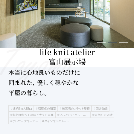
life knit atelier
富山展示場
本当に心地良いものだけに
囲まれた、 優しく穏やかな
平屋の暮らし。
＃連続8m大開口
＃堀座卓の和室
＃無落雪のフラット屋根
＃回遊動線
＃無垢挽板タモの床とナラの天井
＃フルフラットバルコニー
＃天然石の外壁
＃テレワークコーナー
＃ダインコンクリート