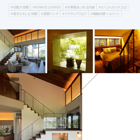
＃勾配大空間
＃KOKAGE LOUNGE
＃木質感あふれる内装
＃たくさんのイドコロ
＃音をたのしむ空間
＃窓際ベンチ
＃アクティブフロア
＃陶版外壁ベルバーン