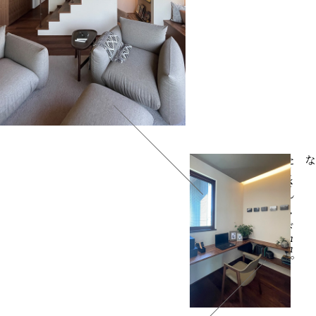
自分だけの秘密基地。
り
読
書
を
し
た
り
、
趣
味
に
没
頭
し
た
たくさんのイドコロ。