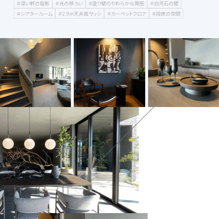
＃深い軒の陰影
＃光の移ろい
＃塗り壁のやわらかな質感
＃白河石の壁
＃シアタールーム
＃2.9m天井高サッシ
＃カーペットフロア
＃段床の空間