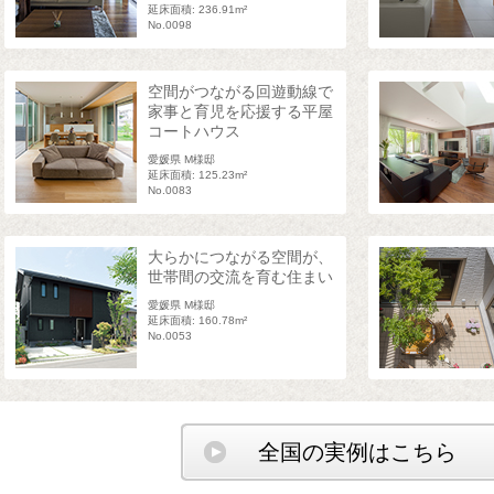
延床面積: 236.91m²
No.0098
空間がつながる回遊動線で
家事と育児を応援する平屋
コートハウス
愛媛県 M様邸
延床面積: 125.23m²
No.0083
大らかにつながる空間が、
世帯間の交流を育む住まい
愛媛県 M様邸
延床面積: 160.78m²
No.0053
全国の実例はこちら