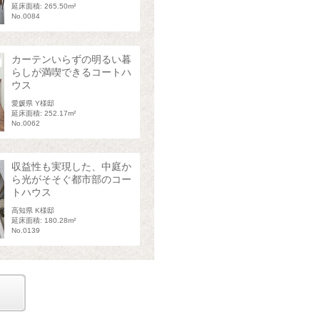
延床面積: 265.50m²
No.0084
カーテンいらずの明るい暮
らしが満喫できるコートハ
ウス
愛媛県 Y様邸
延床面積: 252.17m²
No.0062
収益性も実現した、中庭か
ら光がそそぐ都市部のコー
トハウス
高知県 K様邸
延床面積: 180.28m²
No.0139