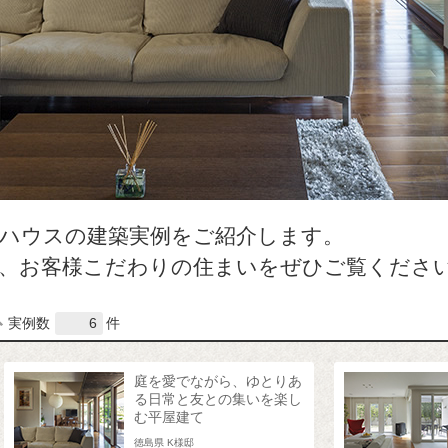
ハウスの建築実例をご紹介します。
た、お客様こだわりの住まいをぜひご覧くださ
実例数
6
件
庭を愛でながら、ゆとりあ
る日常と友との集いを楽し
む平屋建て
徳島県 K様邸