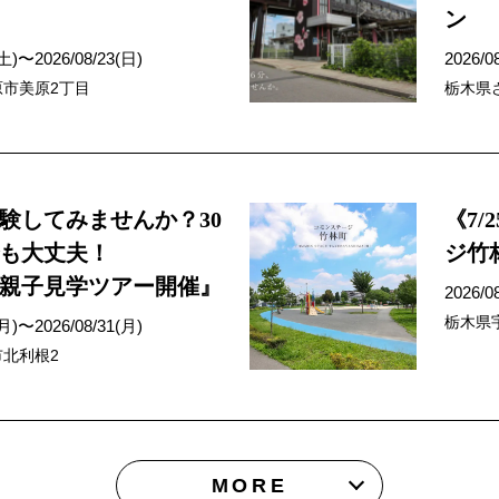
ン
(土)〜2026/08/23(日)
2026/0
市美原2丁目
栃木県
験してみませんか？30
《7
も大丈夫！
ジ竹
親子見学ツアー開催』
2026/0
栃木県
(月)〜2026/08/31(月)
北利根2
MORE