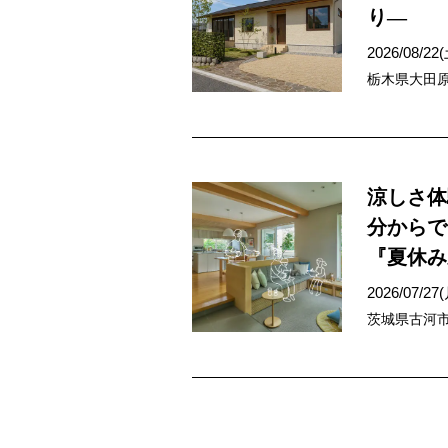
り―
2026/08/22
栃木県大田原
涼しさ体
分からで
『夏休み
2026/07/27
茨城県古河市