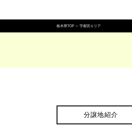
栃木県TOP
＞
宇都宮エリア
分譲地紹介