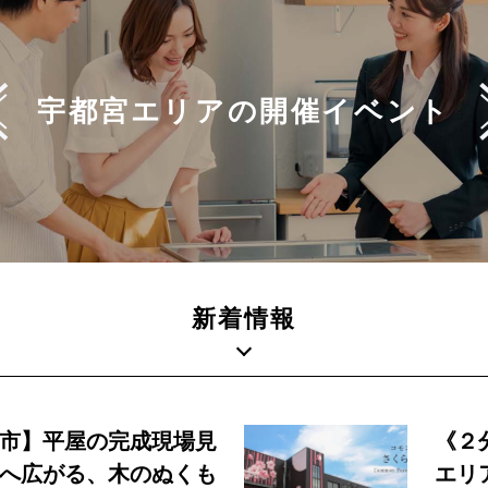
宇都宮エリアの
開催イベント
新着情報
市】平屋の完成現場見
《２
へ広がる、木のぬくも
エリ